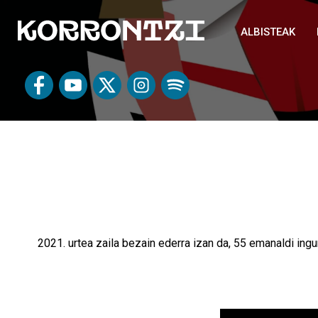
ALBISTEAK
2021. urtea zaila bezain ederra izan da, 55 emanaldi i