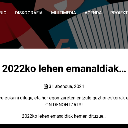
BIO
DISKOGRAFIA
MULTIMEDIA
AGENDA
PROIEK
2022ko lehen emanaldiak…
31 abendua, 2021
nguru eskaini ditugu, eta hor egon zareten entzule guztioi eske
ON DENONTZAT!!!
2022ko lehen emanaldiak hemen dituzue…