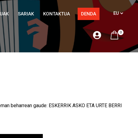
TUAK
SARIAK
KONTAKTUA
DENDA
0
rrak eman beharrean gaude: ESKERRIK ASKO ETA URTE BERRI