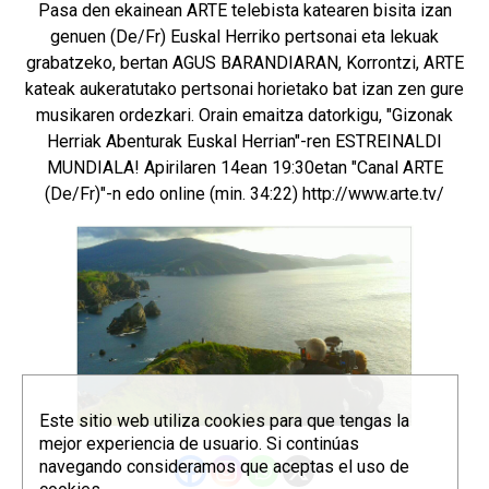
Pasa den ekainean ARTE telebista katearen bisita izan
genuen (De/Fr) Euskal Herriko pertsonai eta lekuak
grabatzeko, bertan AGUS BARANDIARAN, Korrontzi, ARTE
kateak aukeratutako pertsonai horietako bat izan zen gure
musikaren ordezkari. Orain emaitza datorkigu, "Gizonak
Herriak Abenturak Euskal Herrian"-ren ESTREINALDI
MUNDIALA! Apirilaren 14ean 19:30etan "Canal ARTE
(De/Fr)"-n edo online (min. 34:22)
http://www.arte.tv/
Este sitio web utiliza cookies para que tengas la
mejor experiencia de usuario. Si continúas
navegando consideramos que aceptas el uso de