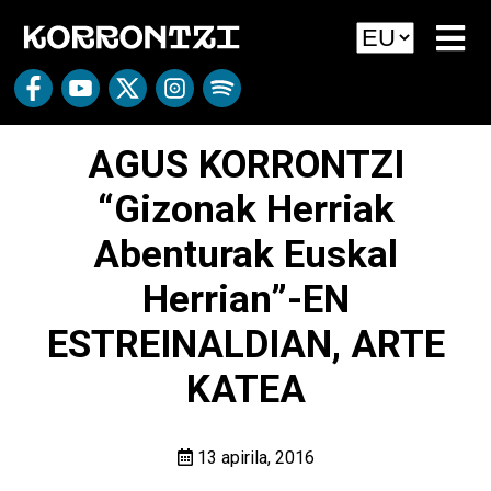
AGUS KORRONTZI
“Gizonak Herriak
Abenturak Euskal
Herrian”-EN
ESTREINALDIAN, ARTE
KATEA
13 apirila, 2016