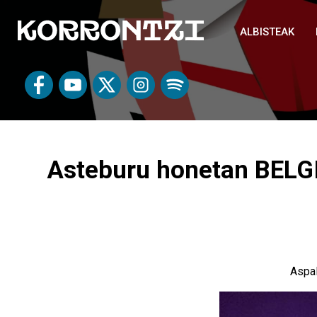
ALBISTEAK
Asteburu honetan BELGIK
Aspal