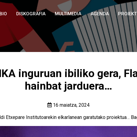
BIO
DISKOGRAFIA
MULTIMEDIA
AGENDA
PROIEK
A inguruan ibiliko gera, F
hainbat jarduera…
16 maiatza, 2024
di Etxepare Institutoarekin elkarlanean garatutako proiektua… B