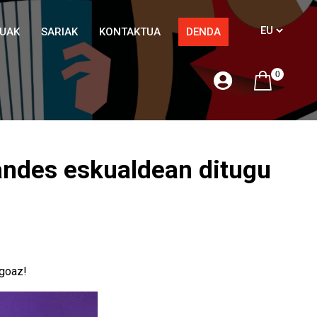
TUAK
SARIAK
KONTAKTUA
DENDA
0
landes eskualdean ditugu
agoaz!