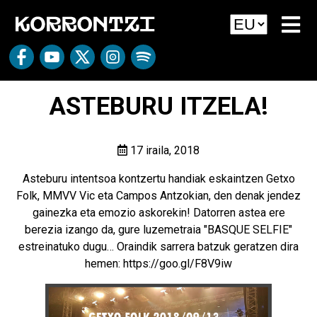
ASTEBURU ITZELA!
17 iraila, 2018
Asteburu intentsoa kontzertu handiak eskaintzen Getxo
Folk, MMVV Vic eta Campos Antzokian, den denak jendez
gainezka eta emozio askorekin! Datorren astea ere
berezia izango da, gure luzemetraia "BASQUE SELFIE"
estreinatuko dugu… Oraindik sarrera batzuk geratzen dira
hemen:
https://goo.gl/F8V9iw