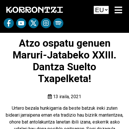
Atzo ospatu genuen
Maruri-Jatabeko XXIII.
Dantza Suelto
Txapelketa!
13 iraila, 2021
Urtero bezala hunkigarria da beste batzuk ireki zuten
bideari jarraipena eman eta tradizio hau bizirik mantentzea,
ohore bat antolakuntza lanetan ibili izana, eskerrik asko
udalari hau dena posible egitearren. Segi dezagula