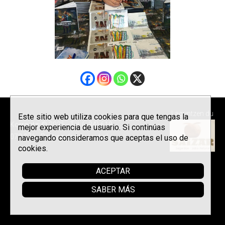
Laguntzen du
Este sitio web utiliza cookies para que tengas la
Korrontzi © 2026 - Tel. (+34) 618
mejor experiencia de usuario. Si continúas
072 076 -
Política de privacidad
navegando consideramos que aceptas el uso de
cookies.
ACEPTAR
SABER MÁS