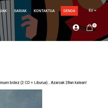
TUAK
SARIAK
KONTAKTUA
DENDA
0
 doinuen bidez (2 CD + Liburua)… Azaroak 28an kalean!