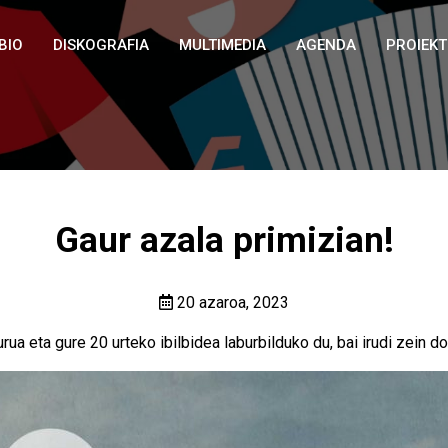
BIO
DISKOGRAFIA
MULTIMEDIA
AGENDA
PROIEK
Gaur azala primizian!
20 azaroa, 2023
urua eta gure 20 urteko ibilbidea laburbilduko du, bai irudi zein