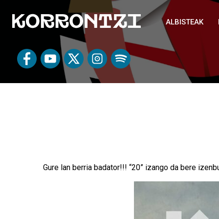
ALBISTEAK
Gure lan berria badator!!! “20” izango da bere izenb