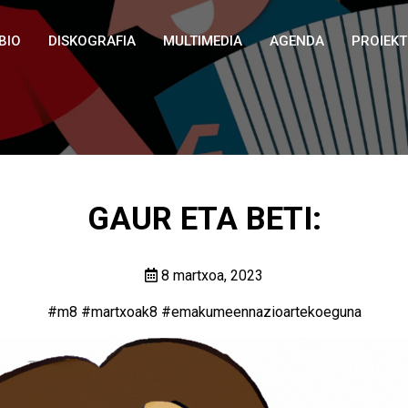
BIO
DISKOGRAFIA
MULTIMEDIA
AGENDA
PROIEK
GAUR ETA BETI:
8 martxoa, 2023
#m8
#martxoak8
#
emakumeennazioartekoeguna