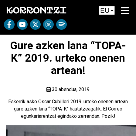
Gure azken lana “TOPA-
K” 2019. urteko onenen
artean!
30 abendua, 2019
Eskerrik asko Oscar Cubillori 2019. urteko onenen artean
gure azken lana “TOPA-K” hautatzeagatik, El Correo
egunkariarentzat egindako zerrendan. Pozik!