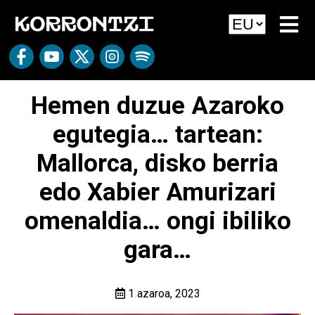
Hemen duzue Azaroko
egutegia… tartean:
Mallorca, disko berria
edo Xabier Amurizari
omenaldia… ongi ibiliko
gara…
1 azaroa, 2023