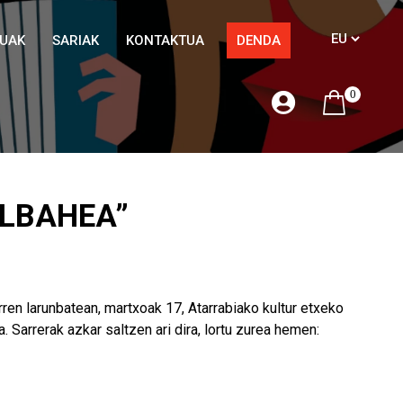
TUAK
SARIAK
KONTAKTUA
DENDA
0
ALBAHEA”
en larunbatean, martxoak 17, Atarrabiako kultur etxeko
 Sarrerak azkar saltzen ari dira, lortu zurea hemen: