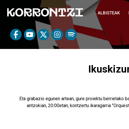
ALBISTEAK
Ikuskiz
Eta grabazio egunen artean, gure proiektu berrietako 
antzokian, 20:00etan, kontzertu ikaragarria "Orques