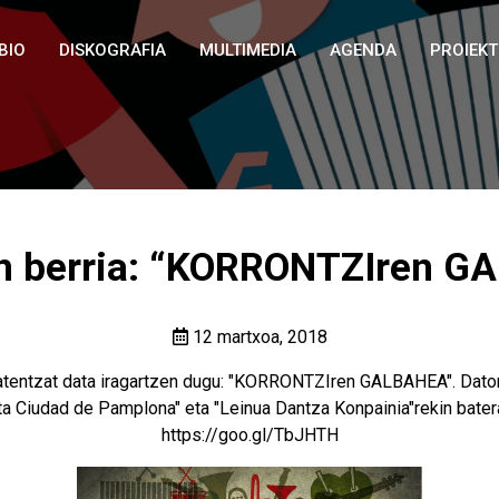
BIO
DISKOGRAFIA
MULTIMEDIA
AGENDA
PROIEK
un berria: “KORRONTZIren G
12 martxoa, 2018
batentzat data iragartzen dugu: "KORRONTZIren GALBAHEA". Datorr
ta Ciudad de Pamplona" eta "Leinua Dantza Konpainia"rekin batera.
https://goo.gl/TbJHTH