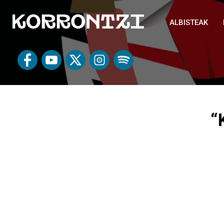
ALBISTEAK
“