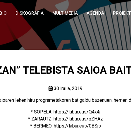
BIO
DISKOGRAFIA
MULTIMEDIA
AGENDA
PROIEK
AN” TELEBISTA SAIOA BAIT
30 iraila, 2019
ren lehen hiru programetakoren bat galdu bazenuen, hemen ditu
* SOPELA:
https://labur.eus/Q4x4j
* ZARAUTZ:
https://labur.eus/qZHAz
* BERMEO:
https://labur.eus/0BSjs