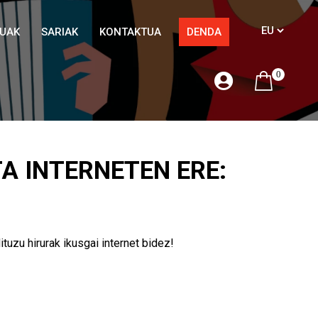
TUAK
SARIAK
KONTAKTUA
DENDA
0
A INTERNETEN ERE:
zu hirurak ikusgai internet bidez!