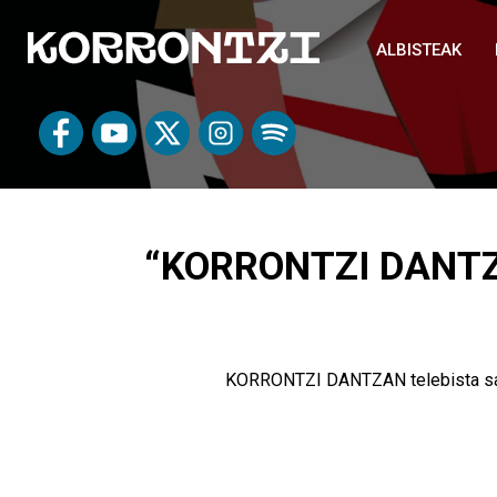
ALBISTEAK
“KORRONTZI DANTZ
KORRONTZI DANTZAN telebista saioa