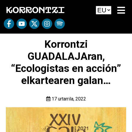
Korrontzi
GUADALAJAran,
“Ecologistas en acción”
elkartearen galan…
17 urtarrila, 2022