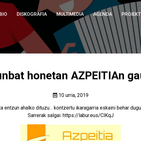
BIO
DISKOGRAFIA
MULTIMEDIA
AGENDA
PROIEK
unbat honetan AZPEITIAn ga
10 urria, 2019
duta entzun ahalko dituzu… kontzertu ikaragarria eskaini behar
Sarrerak salgai:
https://labur.eus/ClKqJ