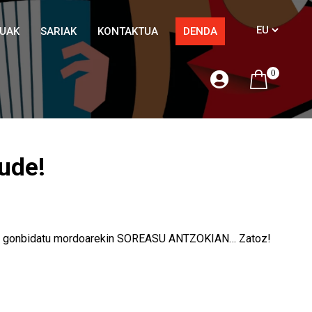
TUAK
SARIAK
KONTAKTUA
DENDA
0
ude!
 dugu gonbidatu mordoarekin SOREASU ANTZOKIAN… Zatoz!