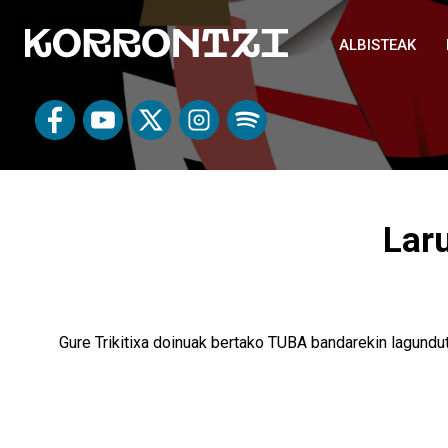
ALBISTEAK
Lar
Gure Trikitixa doinuak bertako TUBA bandarekin lagun