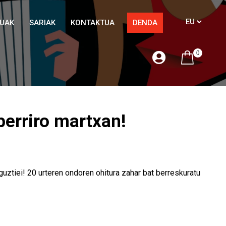
TUAK
SARIAK
KONTAKTUA
DENDA
0
berriro martxan!
ztiei! 20 urteren ondoren ohitura zahar bat berreskuratu