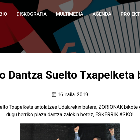
BIO
DISKOGRAFIA
MULTIMEDIA
AGENDA
PROIEK
 Dantza Suelto Txapelketa 
16 iraila, 2019
elto Txapelketa antolatzea Udalarekin batera, ZORIONAK bikote gu
dugu herriko plaza dantza zalekin betez, ESKERRIK ASKO!