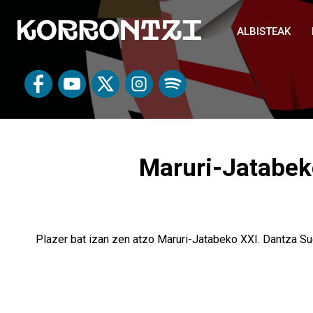
ALBISTEAK
Maruri-Jatabeko
Plazer bat izan zen atzo Maruri-Jatabeko XXI. Dantza Su