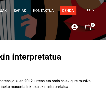
TUAK
SARIAK
KONTAKTUA
DENDA
0
in interpretatua
 batean jo zuen 2012. urtean eta orain haiek gure musika
riseko musseta trikitixarekin interpretatua…