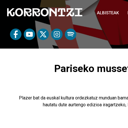
ALBISTEAK
Pariseko musset
Plazer bat da euskal kultura ordezkatuz munduan barna b
hautatu dute aurtengo edizioa iragartzeko, 