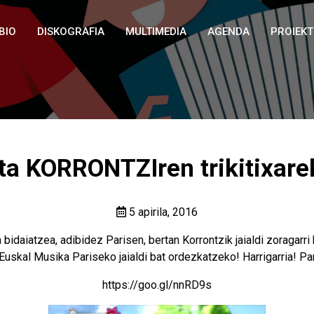
BIO
DISKOGRAFIA
MULTIMEDIA
AGENDA
PROIEK
a KORRONTZIren trikitixarek
5 apirila, 2016
idaiatzea, adibidez Parisen, bertan Korrontzik jaialdi zoragarri
Euskal Musika Pariseko jaialdi bat ordezkatzeko! Harrigarria! Pa
https://goo.gl/nnRD9s