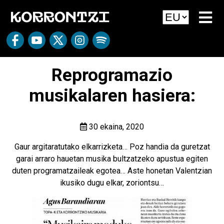
Reprogramazio
musikalaren hasiera:
30 ekaina, 2020
Gaur argitaratutako elkarrizketa… Poz handia da guretzat
garai arraro hauetan musika bultzatzeko apustua egiten
duten programatzaileak egotea… Aste honetan Valentzian
ikusiko dugu elkar, zoriontsu…