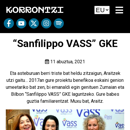
“Sanfilippo VASS” GKE
11 abuztua, 2021
Eta asteburuan berri triste bat heldu zitzaigun, Araitzek
utzi gaitu… 2017an gure proiektu benefikoa eskaini genion
umeetariko bat zen, bi emanaldi egin genituen Zumaian eta
Bilbon “Sanfilippo VASS” GKE laguntzeko. Gure babes
guztia familiarentzat. Muxu bat, Araitz.