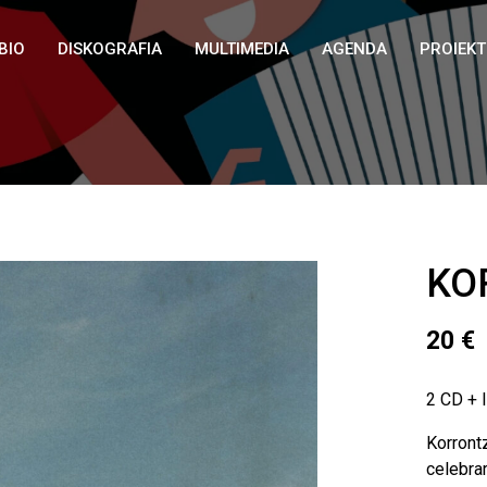
BIO
DISKOGRAFIA
MULTIMEDIA
AGENDA
PROIEK
KO
20
€
2 CD + l
Korront
celebrar