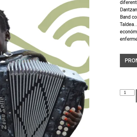
diferent
Dantzan
Band co
Taldea…
económi
enferm
PRO