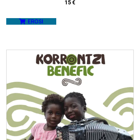
15
€
EROSI