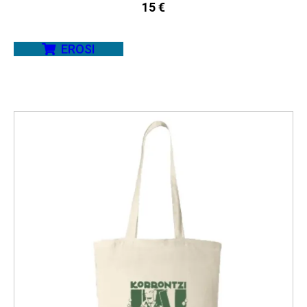
15
€
EROSI