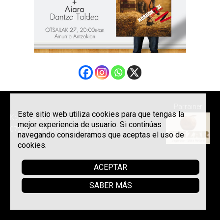
Parrainer
Este sitio web utiliza cookies para que tengas la
Korrontzi © 2026 - Tel. (+34) 618
mejor experiencia de usuario. Si continúas
072 076 -
Política de privacidad
navegando consideramos que aceptas el uso de
cookies.
ACEPTAR
SABER MÁS