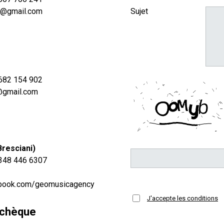
n@gmail.com
Sujet
 682 154 902
@gmail.com
Bresciani)
 348 446 6307
ebook.com/geomusicagency
J'accepte les conditions
tchèque