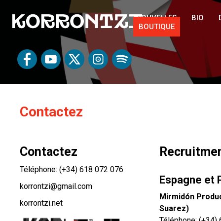
NOUVELLES
BIO
BOUTIQUE
Contactez
Contactez
Recruitme
Téléphone:
(+34) 618 072 076
Espagne et 
korrontzi@gmail.com
Mirmidón Produ
korrontzi.net
Suarez)
Téléphone:
(+34)