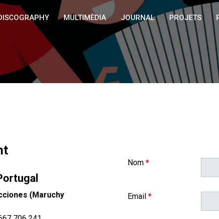
DISCOGRAPHY
MULTIMÈDIA
JOURNAL
PROJETS
nt
Nom
*
Portugal
cciones (Maruchy
Email
*
 667 706 241