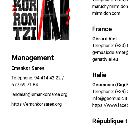
maruchy.mirmido
mirmidon.com
France
Gérard Viel
Téléphone:
(+33)
gvmusicdelamer
Management
gerardviel.eu
Emankor Sarea
Italie
Téléphone:
94 414 42 22
/
677 69 71 84
Geomusic (Gigi 
Téléphone:
(+39)
landalan@emankorsarea.org
info@geomusic.it
https://emankorsarea.org
https://www.fac
République 