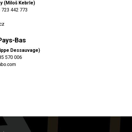
y (Miloš Kebrle)
) 723 442 773
.cz
 Pays-Bas
ippe Dessauvage)
85 570 006
nbo.com