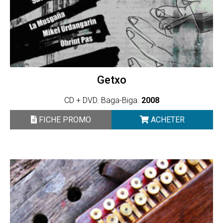
Getxo
CD + DVD. Baga-Biga.
2008
FICHE PROMO
ACHETER