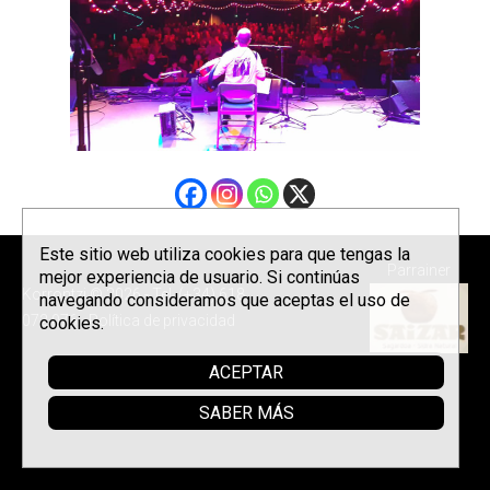
Este sitio web utiliza cookies para que tengas la
Parrainer
mejor experiencia de usuario. Si continúas
Korrontzi © 2026 - Tel. (+34) 618
navegando consideramos que aceptas el uso de
072 076 -
Política de privacidad
cookies.
ACEPTAR
SABER MÁS