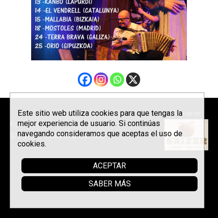
Este sitio web utiliza cookies para que tengas la
Parrainer
mejor experiencia de usuario. Si continúas
Korrontzi © 2026 - Tel. (+34) 618
navegando consideramos que aceptas el uso de
072 076 -
Política de privacidad
cookies.
ACEPTAR
SABER MÁS