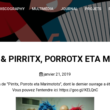
DISCOGRAPHY
MULTIMÈDIA
JOURNAL
PROJETS
 & PIRRITX, PORROTX ETA 
janvier 21, 2019
m de "Pirritx, Porrotx eta Marimotots", dont le dernier ouvrage a é
Vous pouvez l'entendre ici:
https://goo.gl/KELQnC