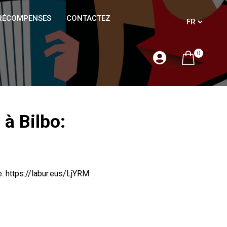
RÉCOMPENSES
CONTACTEZ
0
à Bilbo:
e:
https://labur.eus/LjYRM