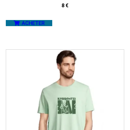
8
€
ACHETER