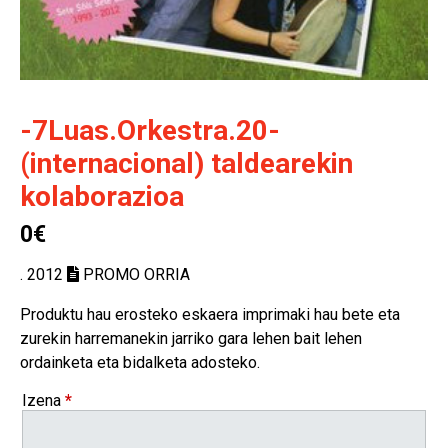
-7Luas.Orkestra.20-
(internacional) taldearekin
kolaborazioa
0€
. 2012
PROMO ORRIA
Produktu hau erosteko eskaera imprimaki hau bete eta
zurekin harremanekin jarriko gara lehen bait lehen
ordainketa eta bidalketa adosteko.
Izena
*