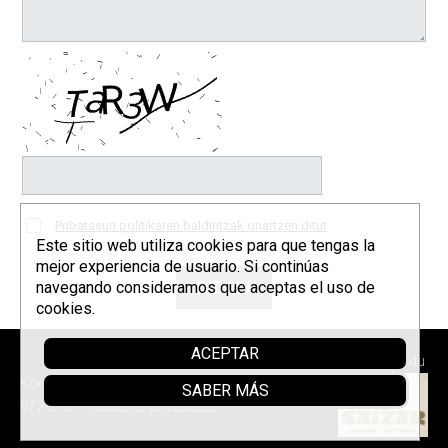
Pribatasun politikaren baldintzak onartzen ditut
Este sitio web utiliza cookies para que tengas la
mejor experiencia de usuario. Si continúas
navegando consideramos que aceptas el uso de
cookies.
ACEPTAR
Laguntzen du
Korrontzi © 2026 - Tel. (+34) 618
SABER MÁS
072 076 -
Política de privacidad