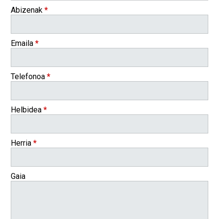
Abizenak
*
Emaila
*
Telefonoa
*
Helbidea
*
Herria
*
Gaia