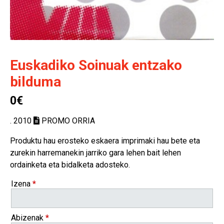
Euskadiko Soinuak entzako
bilduma
0€
. 2010
PROMO ORRIA
Produktu hau erosteko eskaera imprimaki hau bete eta
zurekin harremanekin jarriko gara lehen bait lehen
ordainketa eta bidalketa adosteko.
Izena
*
Abizenak
*