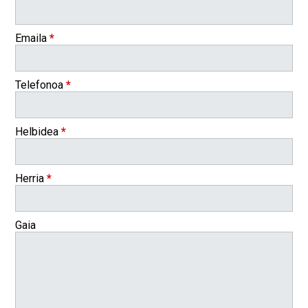
Emaila
*
Telefonoa
*
Helbidea
*
Herria
*
Gaia