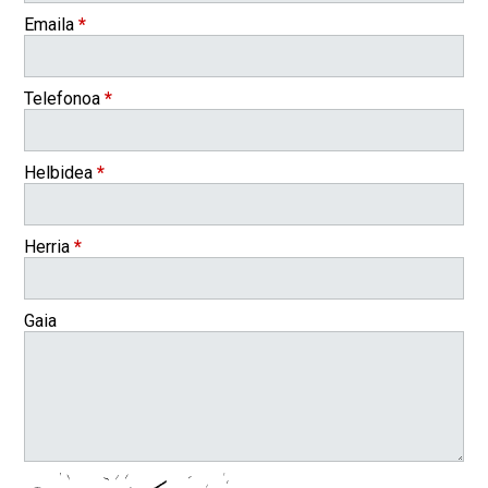
Emaila
*
Telefonoa
*
Helbidea
*
Herria
*
Gaia