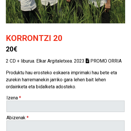
KORRONTZI 20
20€
2 CD + liburua. Elkar Argitaletxea. 2023
PROMO ORRIA
Produktu hau erosteko eskaera imprimaki hau bete eta
zurekin harremanekin jarriko gara lehen bait lehen
ordainketa eta bidalketa adosteko.
Izena
*
Abizenak
*