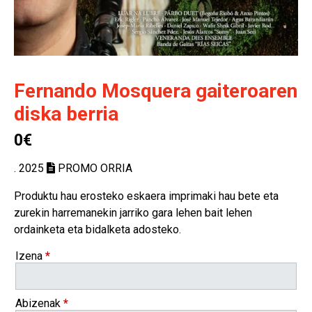
Fernando Mosquera gaiteroaren
diska berria
0€
. 2025
PROMO ORRIA
Produktu hau erosteko eskaera imprimaki hau bete eta
zurekin harremanekin jarriko gara lehen bait lehen
ordainketa eta bidalketa adosteko.
Izena
*
Abizenak
*