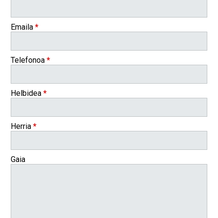
Emaila
*
Telefonoa
*
Helbidea
*
Herria
*
Gaia