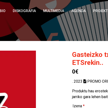
BIO
DISKOGRAFIA
MULTIMEDIA
AGENDA
PROIEK
Gasteizko t
ETSrekin..
0€
. 2023
PROMO OR
Produktu hau erostek
jarriko gara lehen ba
Izena
*