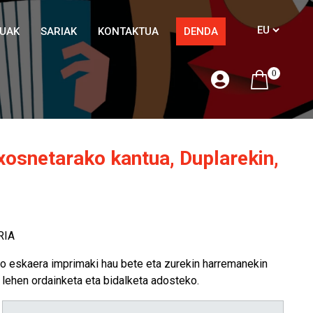
TUAK
SARIAK
KONTAKTUA
DENDA
0
xosnetarako kantua, Duplarekin,
RIA
o eskaera imprimaki hau bete eta zurekin harremanekin
it lehen ordainketa eta bidalketa adosteko.