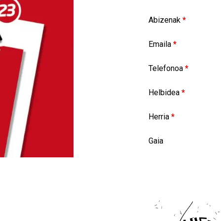
Abizenak
*
Emaila
*
Telefonoa
*
Helbidea
*
Herria
*
Gaia