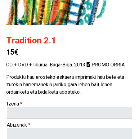
Tradition 2.1
15€
CD + DVD + liburua. Baga-Biga. 2013
PROMO ORRIA
Produktu hau erosteko eskaera imprimaki hau bete eta
zurekin harremanekin jarriko gara lehen bait lehen
ordainketa eta bidalketa adosteko.
Izena
*
Abizenak
*