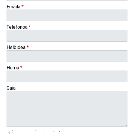
Emaila
*
Telefonoa
*
Helbidea
*
Herria
*
Gaia