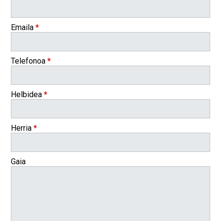
Emaila
*
Telefonoa
*
Helbidea
*
Herria
*
Gaia