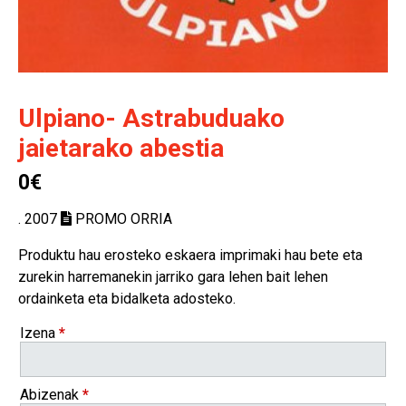
Ulpiano- Astrabuduako
jaietarako abestia
0€
. 2007
PROMO ORRIA
Produktu hau erosteko eskaera imprimaki hau bete eta
zurekin harremanekin jarriko gara lehen bait lehen
ordainketa eta bidalketa adosteko.
Izena
*
Abizenak
*