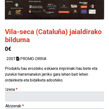
Vila-seca (Cataluña) jaialdirako
bilduma
0€
. 2007
PROMO ORRIA
Produktu hau erosteko eskaera imprimaki hau bete eta
zurekin harremanekin jarriko gara lehen bait lehen
ordainketa eta bidalketa adosteko.
Izena
*
Abizenak
*