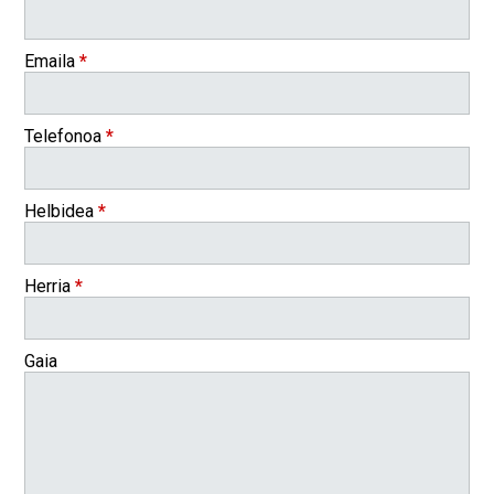
Emaila
*
Telefonoa
*
Helbidea
*
Herria
*
Gaia