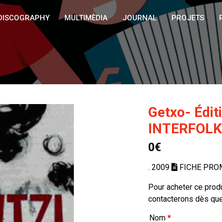
DISCOGRAPHY
MULTIMÈDIA
JOURNAL
PROJETS
Getxo- Édit
INTERFOLK
0€
. 2009
FICHE PRO
Pour acheter ce prod
contacterons dès que 
Nom
*