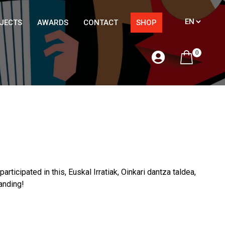
JECTS
AWARDS
CONTACT
SHOP
0
cipated in this, Euskal Irratiak, Oinkari dantza taldea,
tanding!