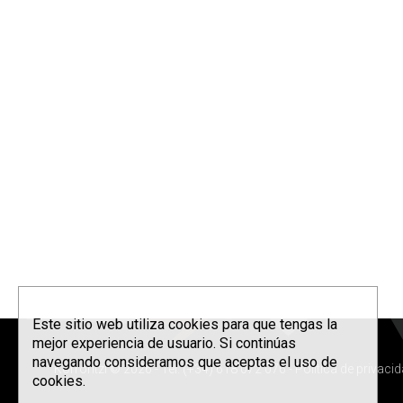
Este sitio web utiliza cookies para que tengas la
mejor experiencia de usuario. Si continúas
navegando consideramos que aceptas el uso de
Korrontzi © 2026 - Tel. (+34) 618 072 076 -
Política de privaci
cookies.