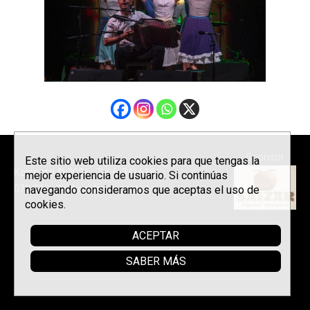
Sponsor
Este sitio web utiliza cookies para que tengas la
Korrontzi © 2026 - Tel. (+34) 618
mejor experiencia de usuario. Si continúas
072 076 -
navegando consideramos que aceptas el uso de
Política de privacidad
cookies.
ACEPTAR
SABER MÁS