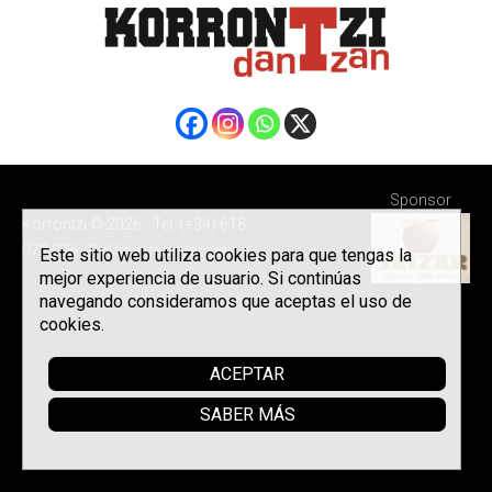
Sponsor
Korrontzi © 2026 - Tel. (+34) 618
072 076 -
Política de privacidad
Este sitio web utiliza cookies para que tengas la
mejor experiencia de usuario. Si continúas
navegando consideramos que aceptas el uso de
cookies.
ACEPTAR
SABER MÁS