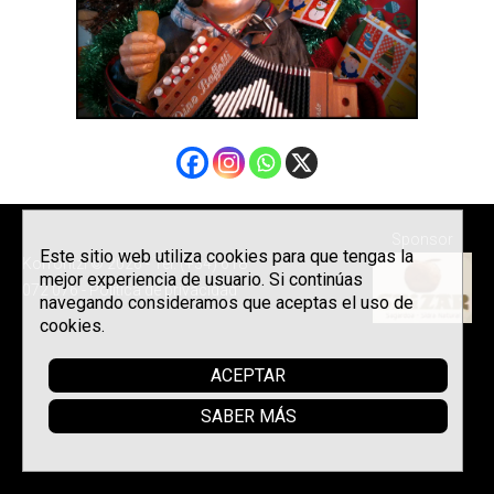
Sponsor
Este sitio web utiliza cookies para que tengas la
Korrontzi © 2026 - Tel. (+34) 618
mejor experiencia de usuario. Si continúas
072 076 -
Política de privacidad
navegando consideramos que aceptas el uso de
cookies.
ACEPTAR
SABER MÁS