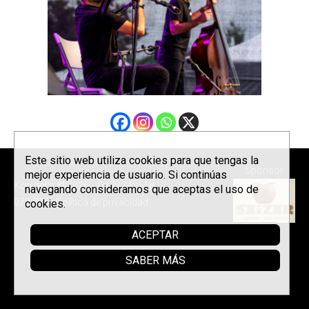
Este sitio web utiliza cookies para que tengas la
Sponsor
mejor experiencia de usuario. Si continúas
Korrontzi © 2026 - Tel. (+34) 618
navegando consideramos que aceptas el uso de
072 076 -
Política de privacidad
cookies.
ACEPTAR
SABER MÁS