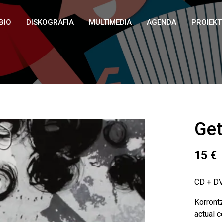
BIO
DISKOGRAFIA
MULTIMEDIA
AGENDA
PROIEK
Ge
15
€
CD + DV
Korront
actual 