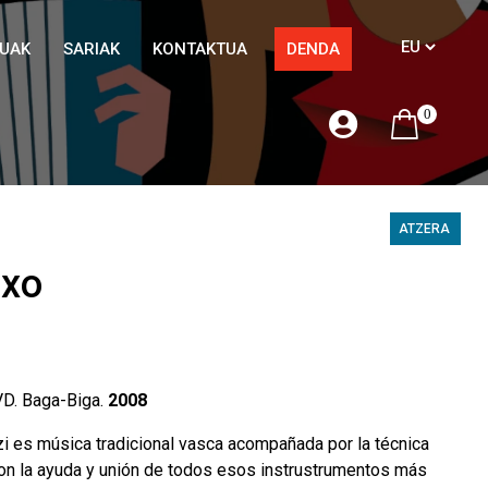
TUAK
SARIAK
KONTAKTUA
DENDA
0
ATZERA
txo
D. Baga-Biga.
2008
zi es música tradicional vasca acompañada por la técnica
con la ayuda y unión de todos esos instrustrumentos más