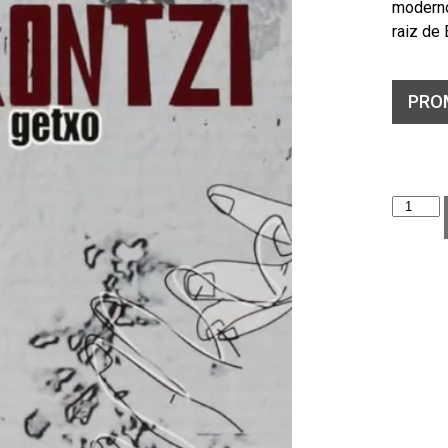
moderno
raiz de 
PRO