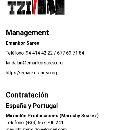
Management
Emankor Sarea
Teléfono:
94 414 42 22
/
677 69 71 84
landalan@emankorsarea.org
https://emankorsarea.org
Contratación
España y Portugal
Mirmidón Producciones (Maruchy Suarez)
Teléfono:
(+34) 667 706 241
maruchy.mirmidon@gmail.com