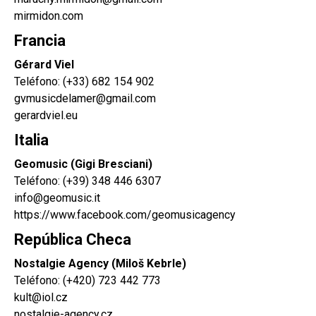
mirmidon.com
Francia
Gérard Viel
Teléfono:
(+33) 682 154 902
gvmusicdelamer@gmail.com
gerardviel.eu
Italia
Geomusic (Gigi Bresciani)
Teléfono:
(+39) 348 446 6307
info@geomusic.it
https://www.facebook.com/geomusicagency
República Checa
Nostalgie Agency (Miloš Kebrle)
Teléfono:
(+420) 723 442 773
kult@iol.cz
nostalgie-agency.cz