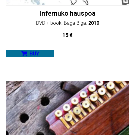
Infernuko hauspoa
DVD + book. Baga-Biga.
2010
15
€
BUY