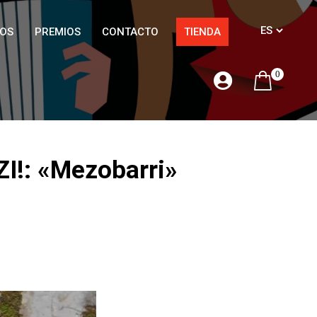
OS
PREMIOS
CONTACTO
TIENDA
0
I!: «Mezobarri»