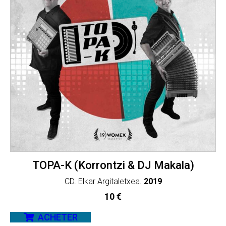
TOPA-K (Korrontzi & DJ Makala)
CD. Elkar Argitaletxea.
2019
10
€
ACHETER