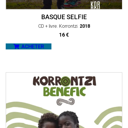
BASQUE SELFIE
CD + livre. Korrontzi.
2018
16
€
ACHETER