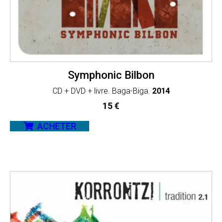
Symphonic Bilbon
CD + DVD + livre. Baga-Biga.
2014
15
€
ACHETER