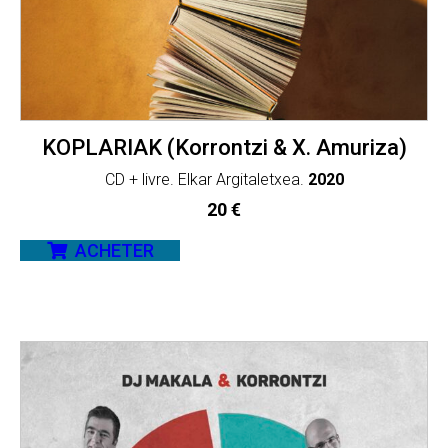
KOPLARIAK (Korrontzi & X. Amuriza)
CD + livre. Elkar Argitaletxea.
2020
20
€
ACHETER