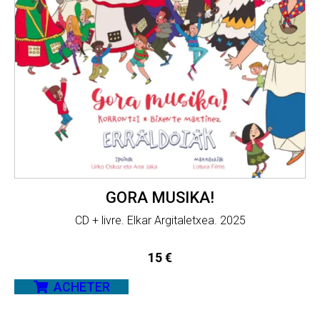
GORA MUSIKA!
CD + livre. Elkar Argitaletxea. 2025
15
€
ACHETER