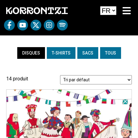
DISQUES
T-SHIRTS
SACS
TOUS
14 produit