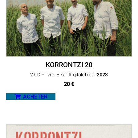
KORRONTZI 20
2 CD + livre. Elkar Argitaletxea.
2023
20
€
ACHETER