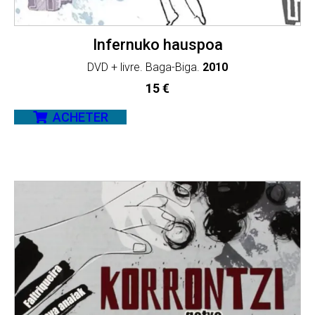
Infernuko hauspoa
DVD + livre. Baga-Biga.
2010
15
€
ACHETER