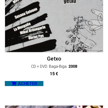
Getxo
CD + DVD. Baga-Biga.
2008
15
€
ACHETER