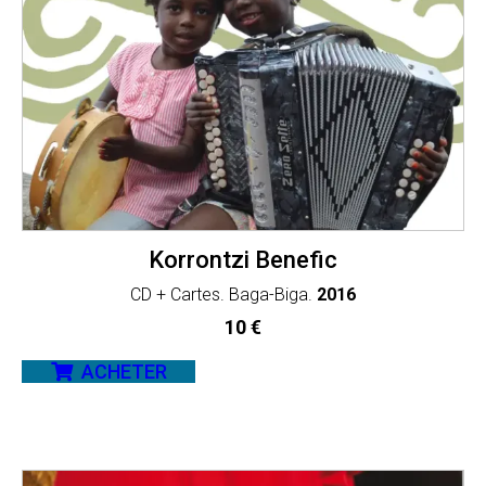
Korrontzi Benefic
CD + Cartes. Baga-Biga.
2016
10
€
ACHETER