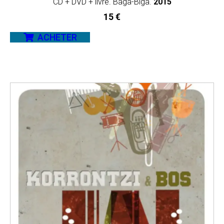
CD + DVD + livre. Baga-Biga.
2015
15
€
ACHETER