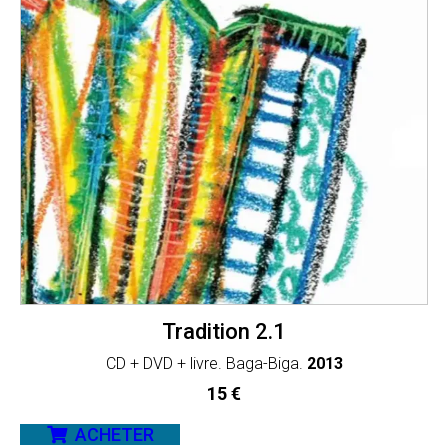
Tradition 2.1
CD + DVD + livre. Baga-Biga.
2013
15
€
ACHETER