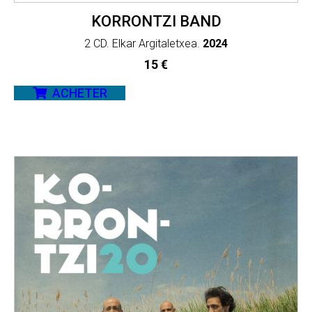
KORRONTZI BAND
2 CD. Elkar Argitaletxea.
2024
15
€
ACHETER