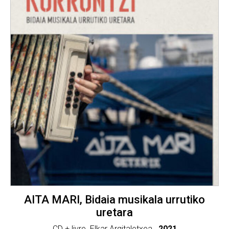
AITA MARI, Bidaia musikala urrutiko
uretara
CD + livre. Elkar Argitaletxea..
2021