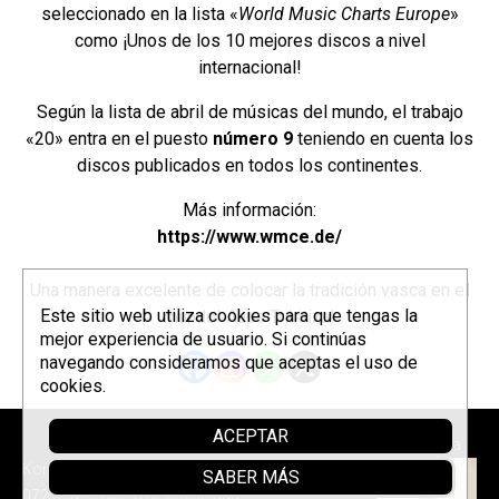
seleccionado en la lista «
World Music Charts Europe
»
como ¡Unos de los 10 mejores discos a nivel
internacional!
Según la lista de abril de músicas del mundo, el trabajo
«20» entra en el puesto
número 9
teniendo en cuenta los
discos publicados en todos los continentes.
Más información:
https://www.wmce.de/
Una manera excelente de colocar la tradición vasca en el
Este sitio web utiliza cookies para que tengas la
mundo! Aupa Trikitixa!
mejor experiencia de usuario. Si continúas
navegando consideramos que aceptas el uso de
cookies.
ACEPTAR
Patrocina
Korrontzi © 2026 - Tel. (+34) 618
SABER MÁS
072 076 -
Política de privacidad